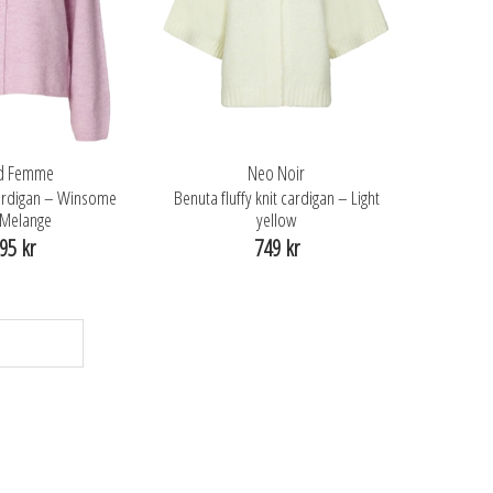
ed Femme
Neo Noir
cardigan – Winsome
Benuta fluffy knit cardigan – Light
/Melange
yellow
95 kr
749 kr