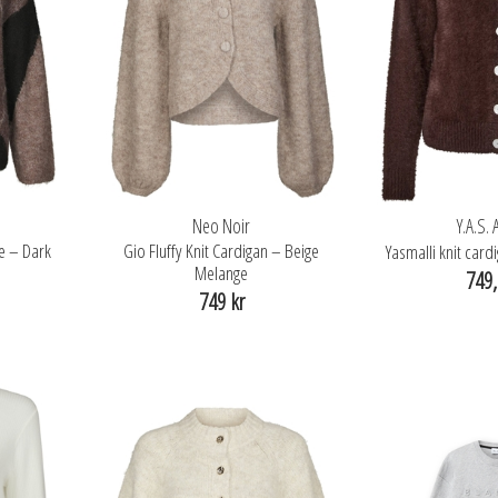
Neo Noir
Y.A.S.
se – Dark
Gio Fluffy Knit Cardigan – Beige
Yasmalli knit car
Melange
749,
749 kr