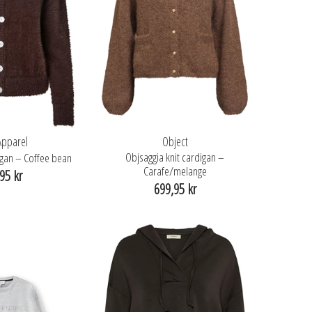
 Apparel
Object
Objsaggia knit cardigan –
digan – Coffee bean
Carafe/melange
95 kr
699,95 kr