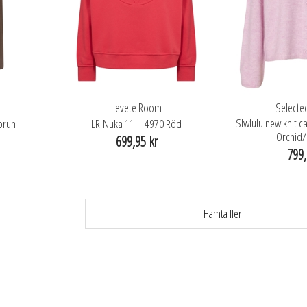
Levete Room
Select
Slwlulu new knit 
brun
LR-Nuka 11 – 4970 Röd
Orchid
699,95 kr
799,
Hämta fler