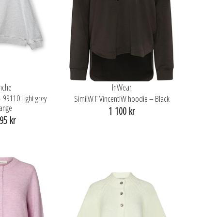
nche
InWear
– 99110 Light grey
SimiIW F VincentIW hoodie – Black
ange
1 100 kr
95 kr