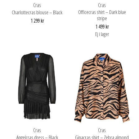
Cras
Cras
Officecras shirt – Dark blue
Charlottecras blouse – Black
stripe
1 299 kr
1 499 kr
Ej i lager
Cras
Cras
Angelcras dress – Black
Ginacras shirt – Zebra almond