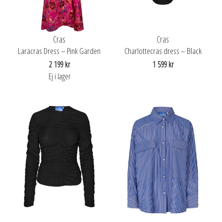
Cras
Cras
Laracras Dress – Pink Garden
Charlottecras dress – Black
2 199 kr
1 599 kr
Ej i lager