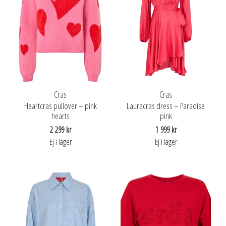
Cras
Cras
Heartcras pullover – pink
Lauracras dress – Paradise
hearts
pink
2 299 kr
1 999 kr
Ej i lager
Ej i lager