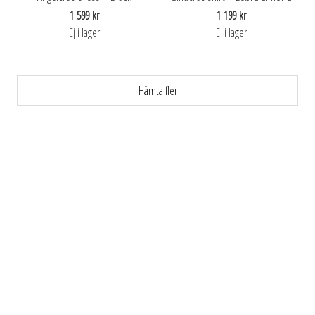
1 599 kr
1 199 kr
Ej i lager
Ej i lager
Hämta fler