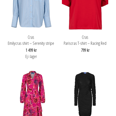
Cras
Cras
Emilycras shirt – Serenity stripe
Pariscras T-shirt – Racing Red
1 499 kr
799 kr
Ej i lager