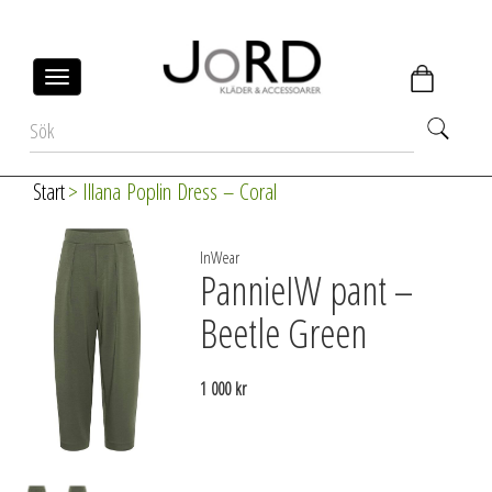
Toggle
navigation
Gå tillbaka
Start
>
Illana Poplin Dress – Coral
InWear
PannieIW pant –
Beetle Green
1 000 kr