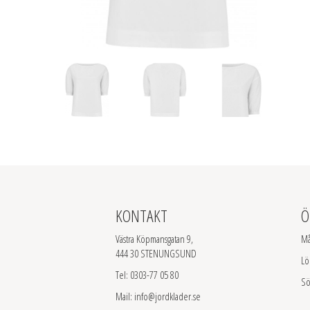
KONTAKT
Ö
Västra Köpmansgatan 9,
Må
444 30 STENUNGSUND
L
Tel: 0303-77 05 80
S
Mail: info@jordklader.se